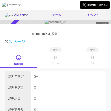
新規登録・ログイン
プレイヤー
チーム
イベント
133
スカウト受付中
ereshuko_05
𝕏 ページ
0
0
0
0
チーム
イベント
基本情報
ガチエリア
S+
ガチヤグラ
X
ガチホコ
X
ガチアサリ
S+