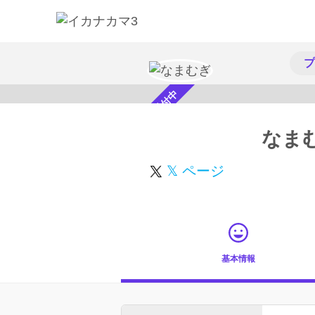
プ
スカウト受付中
なま
𝕏 ページ
基本情報