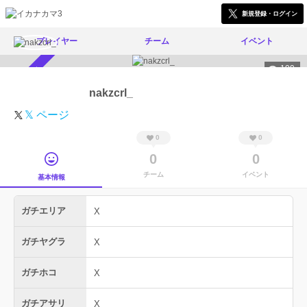
新規登録・ログイン
プレイヤー
チーム
イベント
199
スカウト受付中
nakzcrl_
𝕏 ページ
0
0
0
0
チーム
イベント
基本情報
ガチエリア
X
ガチヤグラ
X
ガチホコ
X
ガチアサリ
X