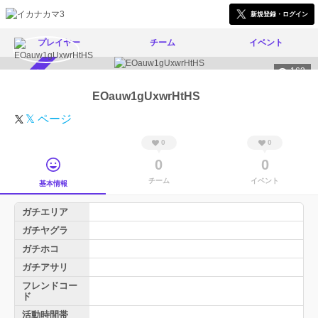
新規登録・ログイン
プレイヤー
チーム
イベント
162
スカウト受付中
EOauw1gUxwrHtHS
𝕏 ページ
0
0
0
0
チーム
イベント
基本情報
ガチエリア
ガチヤグラ
ガチホコ
ガチアサリ
フレンドコー
ド
活動時間帯