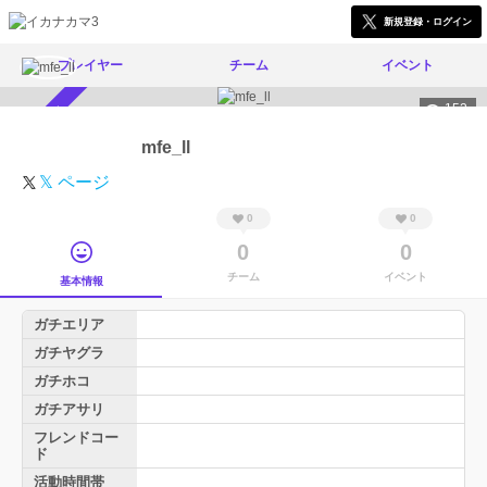
新規登録・ログイン
プレイヤー
チーム
イベント
152
スカウト受付中
mfe_ll
𝕏 ページ
0
0
0
0
チーム
イベント
基本情報
ガチエリア
ガチヤグラ
ガチホコ
ガチアサリ
フレンドコー
ド
活動時間帯