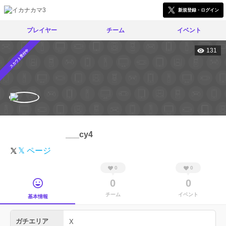
新規登録・ログイン
プレイヤー
チーム
イベント
131
スカウト受付中
___cy4
𝕏 ページ
0
0
0
0
チーム
イベント
基本情報
ガチエリア
X