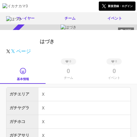
新規登録・ログイン
プレイヤー
チーム
イベント
195
スカウト受付中
はづき
𝕏 ページ
0
0
0
0
チーム
イベント
基本情報
ガチエリア
X
ガチヤグラ
X
ガチホコ
X
ガチアサリ
X