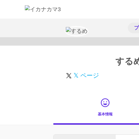
プ
する
𝕏 ページ
基本情報