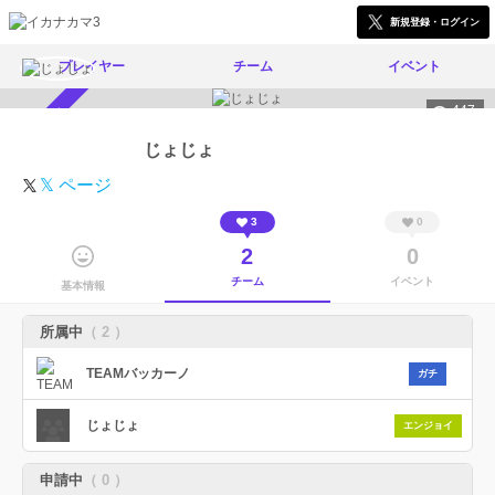
新規登録・ログイン
プレイヤー
チーム
イベント
447
スカウト受付中
じょじょ
𝕏 ページ
3
0
2
0
チーム
イベント
基本情報
所属中
（ 2 ）
TEAMバッカーノ
ガチ
じょじょ
エンジョイ
申請中
（ 0 ）