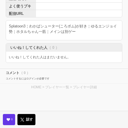
よく使うブキ
配信URL
Splatoon3￤わかばシューター(ころボム)が好き￤ゆるエンジョイ
勢￤ホタルちゃん一筋￤メインは別ゲー
いいね！してくれた人
（ 0 ）
いいね！してくれた人はまだいません。
コメント
（ 0 ）
コメントするにはログインが必要です
HOME
>
プレイヤー一覧
> プレイヤー詳細
話す
0