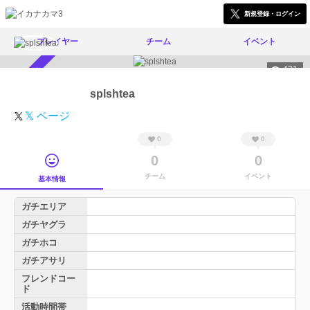
新規登録・ログイン
プレイヤー
チーム
イベント
421
スカウト受付中
splshtea
𝕏 ページ
0
0
0
0
チーム
イベント
基本情報
ガチエリア
ガチヤグラ
ガチホコ
ガチアサリ
フレンドコー
ド
活動時間帯