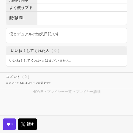
よく使うブキ
配信URL
僕とデュアルの惚気日記です
いいね！してくれた人
（ 0 ）
いいね！してくれた人はまだいません。
コメント
（ 0 ）
コメントするにはログインが必要です
HOME
>
プレイヤー一覧
> プレイヤー詳細
話す
0