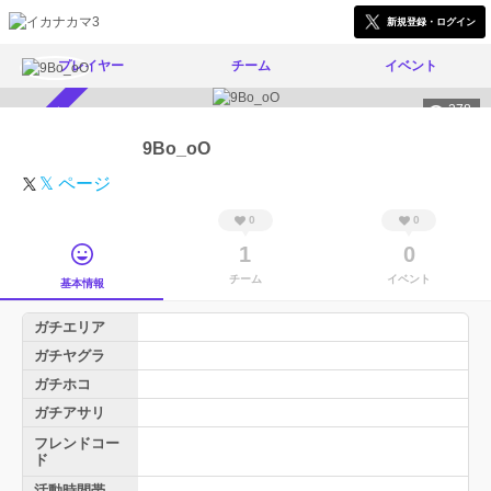
新規登録・ログイン
プレイヤー
チーム
イベント
278
スカウト受付中
9Bo_oO
𝕏 ページ
0
0
1
0
チーム
イベント
基本情報
ガチエリア
ガチヤグラ
ガチホコ
ガチアサリ
フレンドコー
ド
活動時間帯