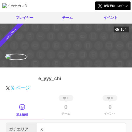
新規登録・ログイン
プレイヤー
チーム
イベント
164
スカウト受付中
e_yyy_chi
𝕏 ページ
0
0
0
0
チーム
イベント
基本情報
ガチエリア
X