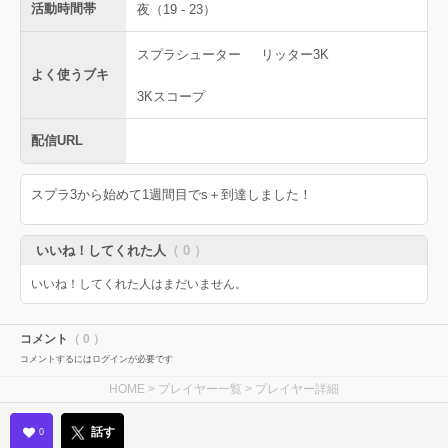
活動時間帯
夜（19 - 23）
スプラシューター
リッター3K
よく使うブキ
3Kスコープ
配信URL
スプラ3から始めて1週間目でs＋到達しました！
いいね！してくれた人
（ 0 ）
いいね！してくれた人はまだいません。
コメント
（ 0 ）
コメントするにはログインが必要です
HOME
>
プレイヤー一覧
> プレイヤー詳細
話す
0