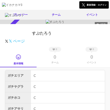
新規登録・ログイン
プレイヤー
チーム
イベント
159
スカウト受付中
すぷたろう
𝕏 ページ
0
0
0
0
チーム
イベント
基本情報
ガチエリア
C
ガチヤグラ
C
ガチホコ
C
ガチアサリ
C