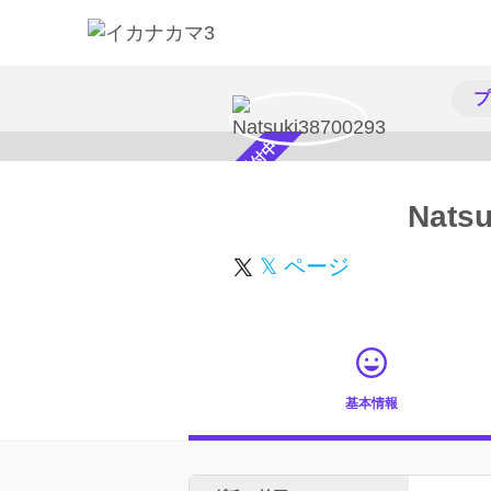
プ
スカウト受付中
Nats
𝕏 ページ
基本情報