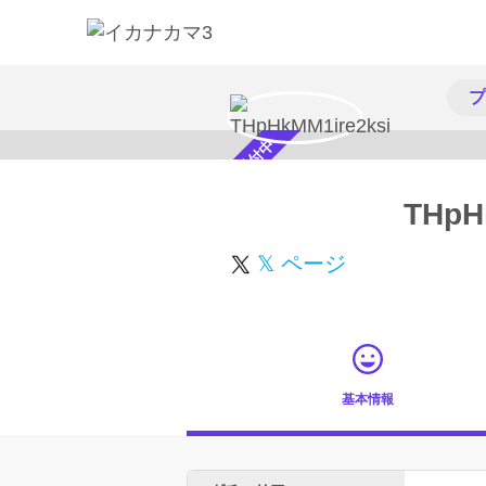
プ
スカウト受付中
THpH
𝕏 ページ
基本情報