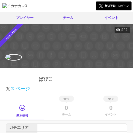
新規登録・ログイン
プレイヤー
チーム
イベント
542
スカウト受付中
ぱぴこ
𝕏 ページ
0
0
0
0
チーム
イベント
基本情報
ガチエリア