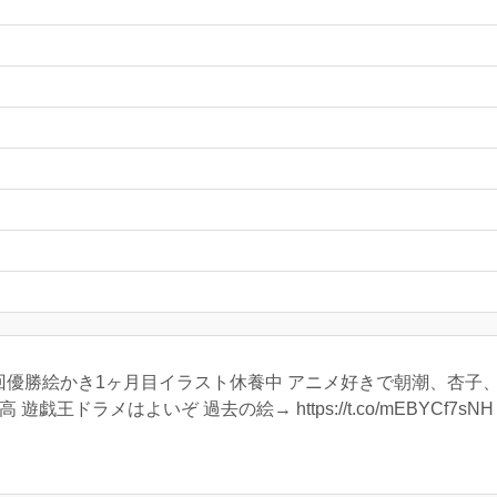
回優勝絵かき1ヶ月目イラスト休養中 アニメ好きで朝潮、杏子
戯王ドラメはよいぞ 過去の絵→ https://t.co/mEBYCf7