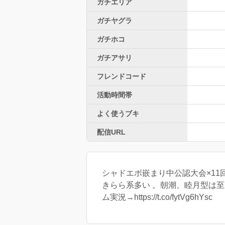
ガチエリア
ガチヤグラ
ガチホコ
ガチアサリ
フレンドコード
活動時間帯
よく使うブキ
配信URL
シャドエボ嵌まり中公認大会×11
きらら系多い 。朝潮、睦月型は至高 遊
ム実況→https://t.co/fytVg6hYsc