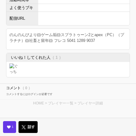
よく使うブキ
配信URL
のんのんびより🐹ゲーム垢🐹スプラトゥーン2とapex（PC）（プ
ラチナ）🐹社畜と留年🐹 フレコ 5041 1289 9037
いいね！してくれた人
（ 1 ）
コメント
（ 0 ）
コメントするにはログインが必要です
HOME
>
プレイヤー一覧
> プレイヤー詳細
話す
1