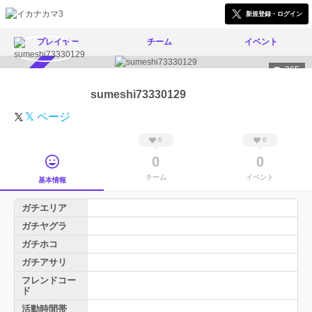
新規登録・ログイン
プレイヤー
チーム
イベント
365
スカウト受付中
sumeshi73330129
𝕏 ページ
0
0
0
0
チーム
イベント
基本情報
ガチエリア
ガチヤグラ
ガチホコ
ガチアサリ
フレンドコー
ド
活動時間帯