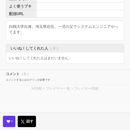
よく使うブキ
配信URL
白鴎大学出身。埼玉県在住。一児の父でシステムエンジニアやっ
てます。
いいね！してくれた人
（ 0 ）
いいね！してくれた人はまだいません。
コメント
（ 0 ）
コメントするにはログインが必要です
HOME
>
プレイヤー一覧
> プレイヤー詳細
話す
0