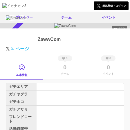
新規登録・ログイン
プレイヤー
チーム
イベント
162
スカウト受付中
ZawwCom
𝕏 ページ
0
0
0
0
チーム
イベント
基本情報
ガチエリア
ガチヤグラ
ガチホコ
ガチアサリ
フレンドコー
ド
活動時間帯