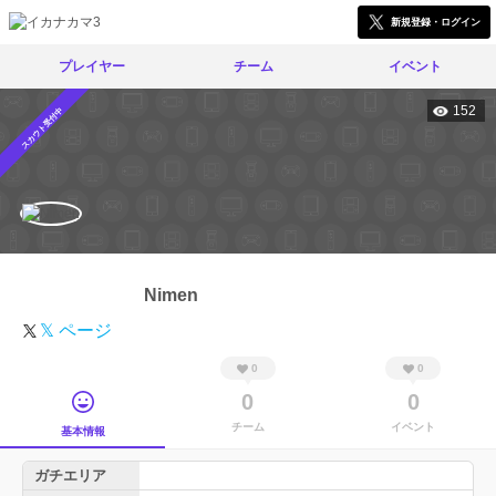
新規登録・ログイン
プレイヤー
チーム
イベント
152
スカウト受付中
Nimen
𝕏 ページ
0
0
0
0
チーム
イベント
基本情報
ガチエリア