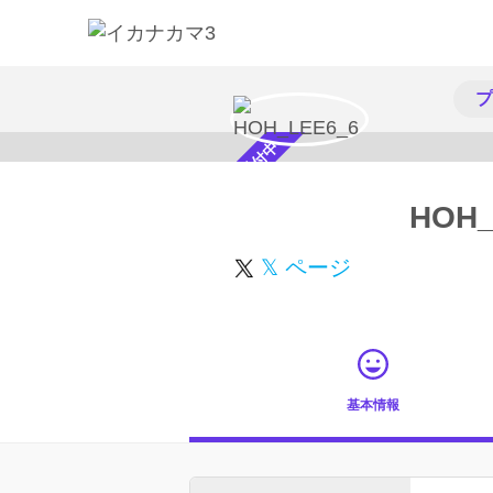
プ
スカウト受付中
HOH_
𝕏 ページ
基本情報