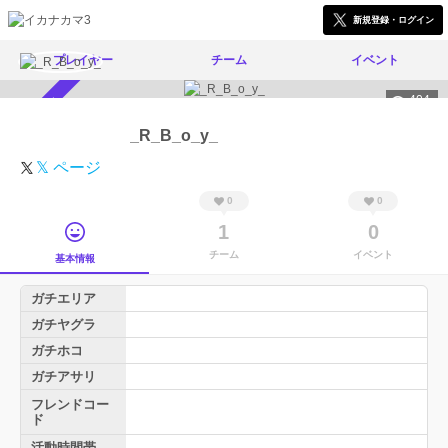
新規登録・ログイン
プレイヤー
チーム
イベント
404
スカウト受付中
_R_B_o_y_
𝕏 ページ
0
0
1
0
チーム
イベント
基本情報
ガチエリア
ガチヤグラ
ガチホコ
ガチアサリ
フレンドコー
ド
活動時間帯