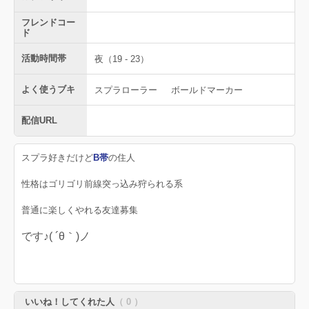
フレンドコー
ド
活動時間帯
夜（19 - 23）
よく使うブキ
スプラローラー
ボールドマーカー
配信URL
スプラ好きだけど
B帯
の住人
性格はゴリゴリ前線突っ込み狩られる系
普通に楽しくやれる友達募集
です♪( ´θ｀)ノ
いいね！してくれた人
（ 0 ）