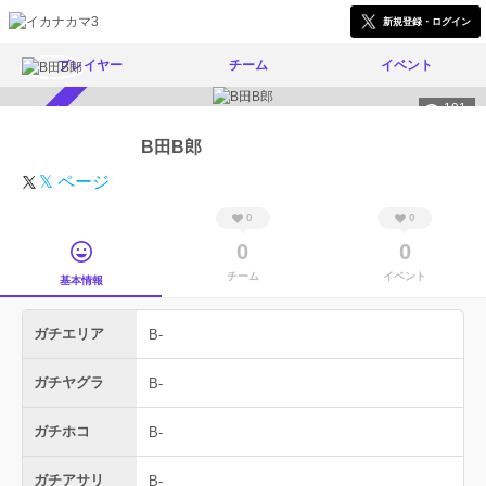
新規登録・ログイン
プレイヤー
チーム
イベント
191
スカウト受付中
B田B郎
𝕏 ページ
0
0
0
0
チーム
イベント
基本情報
ガチエリア
B-
ガチヤグラ
B-
ガチホコ
B-
ガチアサリ
B-