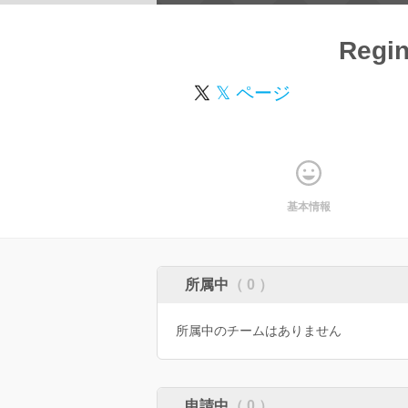
Regi
𝕏 ページ
基本情報
所属中
（ 0 ）
所属中のチームはありません
申請中
（ 0 ）