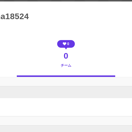
na18524
0
0
チーム