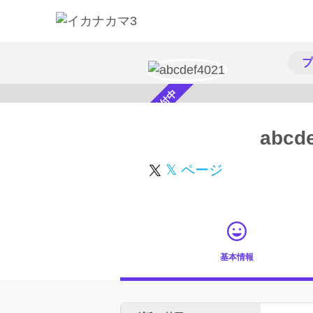
プ
スカウト受付中
abcd
𝕏 ページ
基本情報