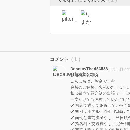
いいね！してくれた人
（ 2 ）
コメント
（ 1 ）
DepauwThad53586
1月11日 23
私信方式的茶文
こんにちは、玲奈です🌸
突然のご連絡、失礼いたします
私は都内で紹介制の出張サービ
一度だけでも体験していただけ
✔️ 写真で選んで納得してから予
✔️ 初回はホテル、2回目以降は
✔️ 面倒な事前決済なし、当日現
✔️ 指名料・交通費なし／完全明
✔️ 東京大阪＋近郊まで即日対応