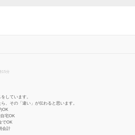
時15分
。
スをしています。
たら、その「違い」が伝わると思います。
約OK
ご自宅OK
金でOK
朗会計