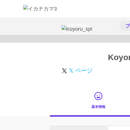
プ
Koyo
𝕏 ページ
基本情報