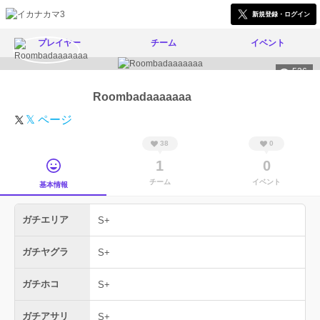
新規登録・ログイン
プレイヤー
チーム
イベント
526
Roombadaaaaaaa
𝕏 ページ
38
0
1
0
チーム
イベント
基本情報
ガチエリア
S+
ガチヤグラ
S+
ガチホコ
S+
ガチアサリ
S+