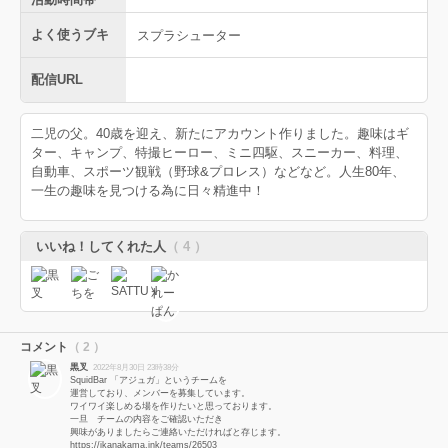
よく使うブキ
スプラシューター
配信URL
二児の父。40歳を迎え、新たにアカウント作りました。趣味はギ
ター、キャンプ、特撮ヒーロー、ミニ四駆、スニーカー、料理、
自動車、スポーツ観戦（野球&プロレス）などなど。人生80年、
一生の趣味を見つける為に日々精進中！
いいね！してくれた人
（ 4 ）
コメント
（ 2 ）
黒叉
2022年8月30日 23時38分
SquidBar 「アジュガ」というチームを
運営しており、メンバーを募集しています。
ワイワイ楽しめる場を作りたいと思っております。
一旦 チームの内容をご確認いただき
興味がありましたらご連絡いただければと存じます。
https://ikanakama.ink/teams/26503