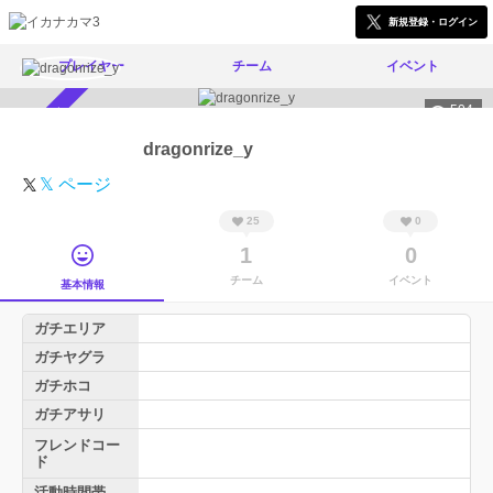
新規登録・ログイン
プレイヤー
チーム
イベント
504
スカウト受付中
dragonrize_y
𝕏 ページ
25
0
1
0
チーム
イベント
基本情報
ガチエリア
ガチヤグラ
ガチホコ
ガチアサリ
フレンドコー
ド
活動時間帯