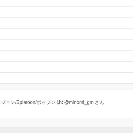
/Splatoon/ポップン i,h: @minomi_gm さん