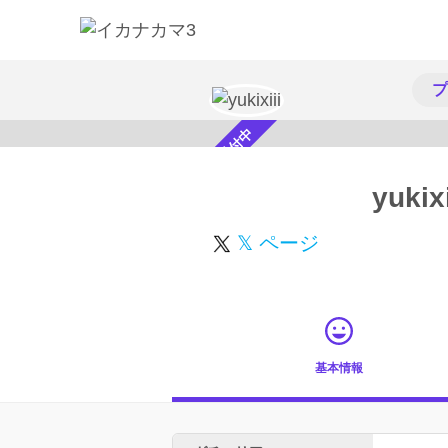
プ
スカウト受付中
yukixi
𝕏 ページ
基本情報