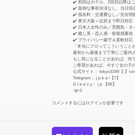
✔️ 初回はホテル、2回目以降は
✔️ 面倒な事前決済なし、当日現
✔️ 指名料・交通費なし／完全明
✔️ 東京大阪＋近郊まで即日対応
✔️ 日本人女性のみ／雰囲気・
✔️ 癒し系・恋人感・密着感重視
✔️ プライバシー厳守＆柔軟対応
「本当にプロってこういうこと
最初から最後まで丁寧にご案内
もし気になることがあれば、何
ご希望があれば、今すぐ女の子
公式サイト： tokyo3399【.】co
Telegram： j p k a i【7】
G l e e z y： j p 【88】
0
コメントするにはログインが必要です