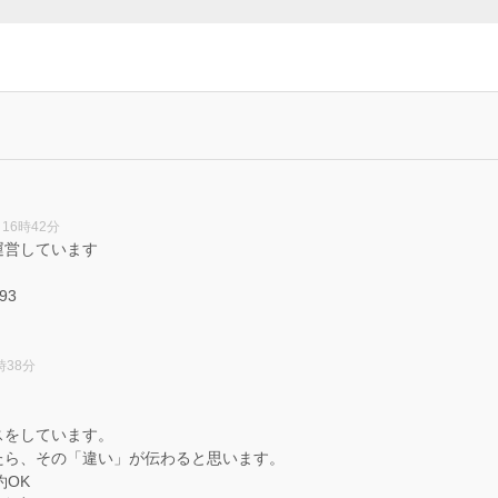
 16時42分
運営しています
493
時38分
。
スをしています。
たら、その「違い」が伝わると思います。
約OK