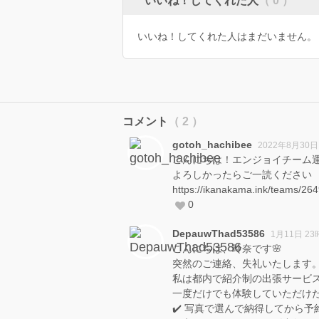
いいね！してくれた人
（ 0 ）
いいね！してくれた人はまだいません。
コメント
（ 2 ）
gotoh_hachibee
2022年8月30日
こんにちは！エンジョイチーム
よろしかったらご一読ください
https://ikanakama.ink/teams/26
0
DepauwThad53586
1月11日 23
こんにちは、玲奈です🌸
突然のご連絡、失礼いたします
私は都内で紹介制の出張サービ
一度だけでも体験していただけ
✔️ 写真で選んで納得してから予