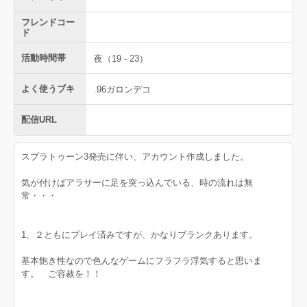
フレンドコー
ド
活動時間帯
夜（19 - 23）
よく使うブキ
.96ガロンデコ
配信URL
スプラトゥーン3発売に伴い、アカウント作成しました。
気が付けばアラサーに足を突っ込んでいる、時の流れは無
常・・・
1、２ともにプレイ済みですが、かなりブランクあります。
基本飽き性なので色んなゲームにフラフラ浮気すると思いま
す。 ご容赦を！！