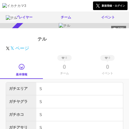
新規登録・ログイン
プレイヤー
チーム
イベント
676
スカウト受付中
テル
𝕏 ページ
0
0
0
0
チーム
イベント
基本情報
ガチエリア
S
ガチヤグラ
S
ガチホコ
S
ガチアサリ
S