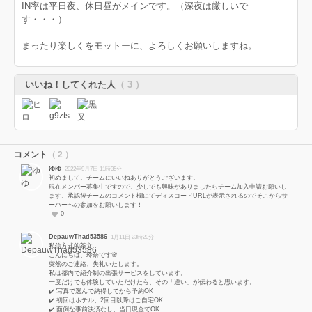
IN率は平日夜、休日昼がメインです。（深夜は厳しいで
す・・・）
まったり楽しくをモットーに、よろしくお願いしますね。
いいね！してくれた人
（ 3 ）
コメント
（ 2 ）
ゆゆ
2022年9月7日 11時35分
初めまして。チームにいいねありがとうございます。
現在メンバー募集中ですので、少しでも興味がありましたらチーム加入申請お願いし
ます。承認後チームのコメント欄にてディスコードURLが表示されるのでそこからサ
ーバーへの参加をお願いします！
0
DepauwThad53586
1月11日 23時20分
私信方式的茶文
こんにちは、玲奈です🌸
突然のご連絡、失礼いたします。
私は都内で紹介制の出張サービスをしています。
一度だけでも体験していただけたら、その「違い」が伝わると思います。
✔️ 写真で選んで納得してから予約OK
✔️ 初回はホテル、2回目以降はご自宅OK
✔️ 面倒な事前決済なし、当日現金でOK