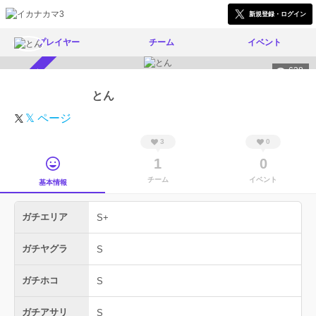
新規登録・ログイン
プレイヤー
チーム
イベント
638
スカウト受付中
とん
𝕏 ページ
3
0
1
0
チーム
イベント
基本情報
ガチエリア
S+
ガチヤグラ
S
ガチホコ
S
ガチアサリ
S