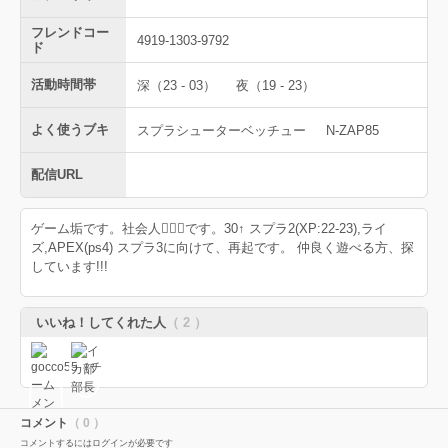
フレンドコー
4919-1303-9792
ド
活動時間帯
深（23 - 03）
夜（19 - 23）
よく使うブキ
スプラシューターベッチュー
N-ZAP85
配信URL
ゲーム垢です。社会人🙋🏻‍♂️です。30↑ スプラ2(XP:22-23),ライ
ズ,APEX(ps4) スプラ3に向けて、再起です。 仲良く遊べる方、探
しています!!!
いいね！してくれた人
（ 2 ）
コメント
（ 0 ）
コメントするにはログインが必要です