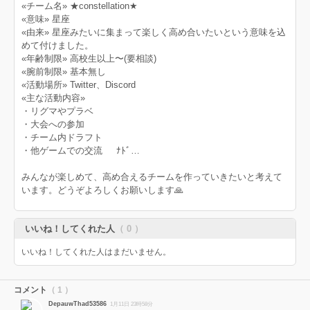
«チーム名» ★constellation★
«意味» 星座
«由来» 星座みたいに集まって楽しく高め合いたいという意味を込
めて付けました。
«年齢制限» 高校生以上〜(要相談)
«腕前制限» 基本無し
«活動場所» Twitter、Discord
«主な活動内容»
・リグマやプラベ
・大会への参加
・チーム内ドラフト
・他ゲームでの交流 ﾅﾄﾞ…
みんなが楽しめて、高め合えるチームを作っていきたいと考えて
います。どうぞよろしくお願いします🙏
いいね！してくれた人
（ 0 ）
いいね！してくれた人はまだいません。
コメント
（ 1 ）
DepauwThad53586
1月11日 23時58分