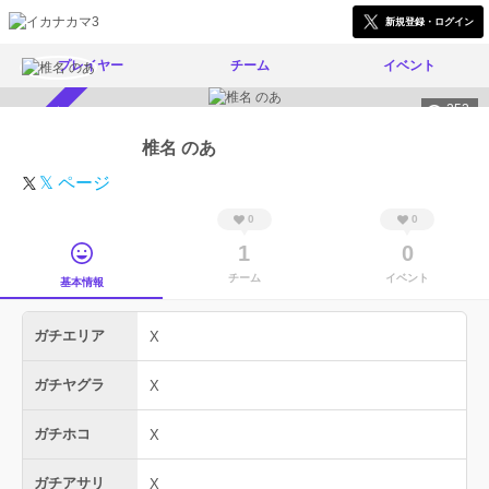
新規登録・ログイン
プレイヤー
チーム
イベント
253
スカウト受付中
椎名 のあ
𝕏 ページ
0
0
1
0
チーム
イベント
基本情報
ガチエリア
X
ガチヤグラ
X
ガチホコ
X
ガチアサリ
X