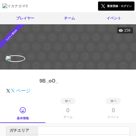
新規登録・ログイン
プレイヤー
チーム
イベント
156
スカウト受付中
9B_oO_
𝕏 ページ
0
0
0
0
チーム
イベント
基本情報
ガチエリア