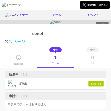
新規登録・ログイン
プレイヤー
チーム
イベント
384
conol
𝕏 ページ
5
0
1
0
チーム
イベント
基本情報
所属中
（ 1 ）
STAN
エンジョイ
申請中
（ 0 ）
申請中のチームはありません