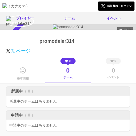
新規登録・ログイン
プレイヤー
チーム
イベント
152
スカウト受付中
promodeler314
𝕏 ページ
0
0
0
0
チーム
イベント
基本情報
所属中
（ 0 ）
所属中のチームはありません
申請中
（ 0 ）
申請中のチームはありません