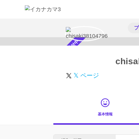
プ
スカウト受付中
chisa
𝕏 ページ
基本情報