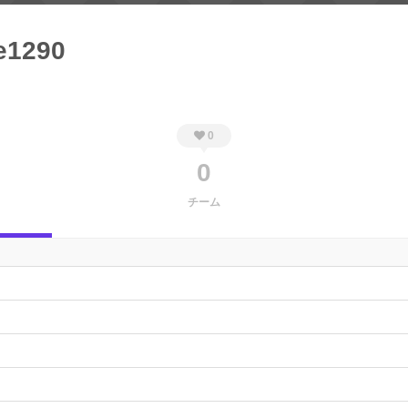
e1290
0
0
チーム