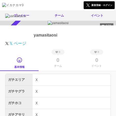
新規登録・ログイン
プレイヤー
チーム
イベント
171
スカウト受付中
yamasitaosi
𝕏 ページ
0
0
0
0
チーム
イベント
基本情報
ガチエリア
X
ガチヤグラ
X
ガチホコ
X
ガチアサリ
X