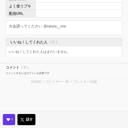
よく使うブキ
配信URL
大会誘ってください @rarura__rira
いいね！してくれた人
（ 0 ）
いいね！してくれた人はまだいません。
コメント
（ 0 ）
コメントするにはログインが必要です
HOME
>
プレイヤー一覧
> プレイヤー詳細
話す
0