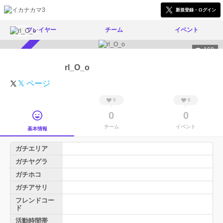
新規登録・ログイン
プレイヤー
チーム
イベント
160
スカウト受付中
rl_O_o
𝕏 ページ
0
0
0
0
チーム
イベント
基本情報
ガチエリア
ガチヤグラ
ガチホコ
ガチアサリ
フレンドコー
ド
活動時間帯