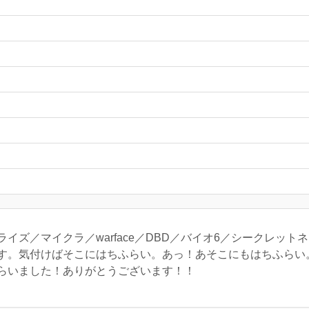
イズ／マイクラ／warface／DBD／バイオ6／シークレット
す。気付けばそこにはちふらい。あっ！あそこにもはちふらい
らいました！ありがとうございます！！