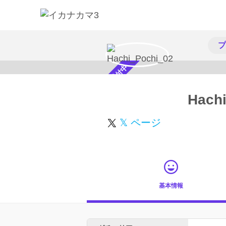
プ
スカウト受付中
Hach
𝕏 ページ
基本情報