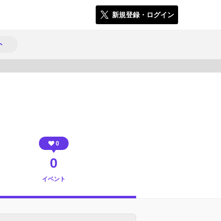
新規登録・ログイン
ト
176
0
0
イベント