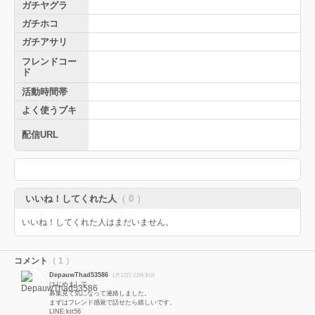
ガチヤグラ
ガチホコ
ガチアサリ
フレンドコー
ド
活動時間帯
よく使うブキ
配信URL
いいね！してくれた人
（ 0 ）
いいね！してくれた人はまだいません。
コメント
（ 1 ）
DepauwThad53586
1月12日 21時30分
はじめまして。
募集見て気になって連絡しました。
まずはフレンド感覚で話せたら嬉しいです。
LINE:ktt56