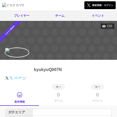
新規登録・ログイン
プレイヤー
チーム
イベント
150
スカウト受付中
kyukyuQ007N
𝕏 ページ
0
0
0
0
チーム
イベント
基本情報
ガチエリア