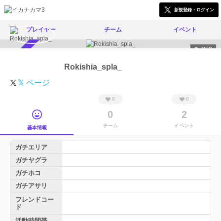
新規登録・ログイン
プレイヤー
チーム
イベント
352
スカウト受付中
Rokishia_spla_
𝕏 ページ
0
0
0
2
チーム
イベント
基本情報
ガチエリア
ガチヤグラ
ガチホコ
ガチアサリ
フレンドコー
ド
活動時間帯