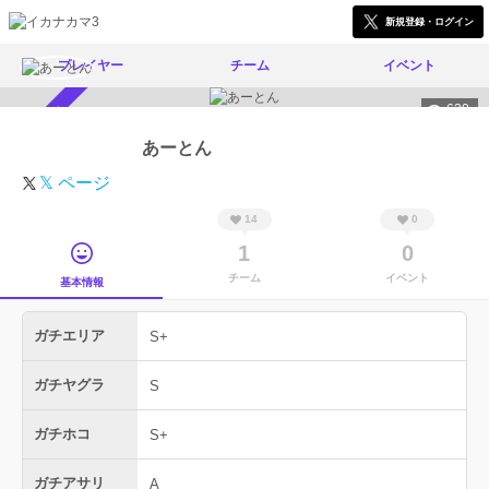
新規登録・ログイン
プレイヤー
チーム
イベント
630
スカウト受付中
あーとん
𝕏 ページ
14
0
1
0
チーム
イベント
基本情報
ガチエリア
S+
ガチヤグラ
S
ガチホコ
S+
ガチアサリ
A