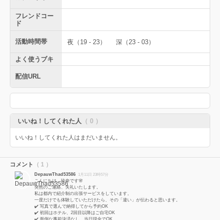
フレンドコー
ド
活動時間帯
夜（19 - 23）
深（23 - 03）
よく使うブキ
配信URL
いいね！してくれた人
（ 0 ）
いいね！してくれた人はまだいません。
コメント
（ 1 ）
DepauwThad53586
1月11日 23時57分
こんにちは、玲奈です🌸
突然のご連絡、失礼いたします。
私は都内で紹介制の出張サービスをしています。
一度だけでも体験していただけたら、その「違い」が伝わると思います。
✔️ 写真で選んで納得してから予約OK
✔️ 初回はホテル、2回目以降はご自宅OK
✔️ 面倒な事前決済なし、当日現金でOK