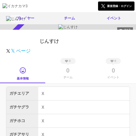
新規登録・ログイン
プレイヤー
チーム
イベント
317
スカウト受付中
じんすけ
𝕏 ページ
0
0
0
0
チーム
イベント
基本情報
ガチエリア
X
ガチヤグラ
X
ガチホコ
X
ガチアサリ
X