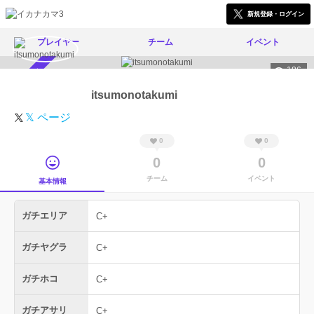
新規登録・ログイン
プレイヤー
チーム
イベント
186
スカウト受付中
itsumonotakumi
𝕏 ページ
0
0
0
0
チーム
イベント
基本情報
ガチエリア
C+
ガチヤグラ
C+
ガチホコ
C+
ガチアサリ
C+